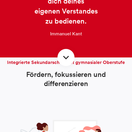
dich deines
eigenen Verstandes
zu bedienen.
Immanuel Kant
keyboard_arrow_down
Integrierte Sekundarschule mit gymnasialer Oberstufe
Fördern, fokussieren und
differenzieren